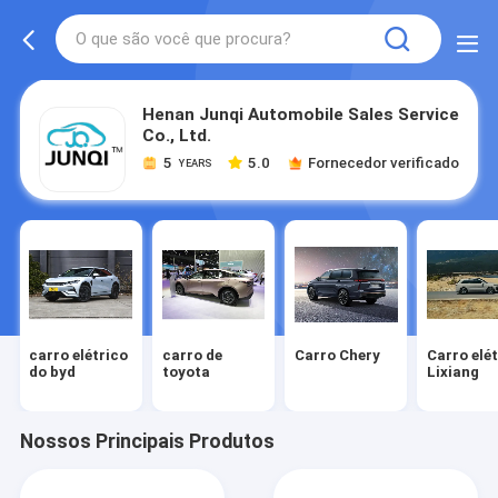
Henan Junqi Automobile Sales Service
Co., Ltd.
5
5.0
Fornecedor verificado
YEARS
carro elétrico
carro de
Carro Chery
Carro elé
do byd
toyota
Lixiang
Nossos Principais Produtos