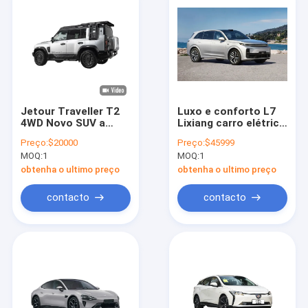
Jetour Traveller T2
Luxo e conforto L7
4WD Novo SUV a
Lixiang carro elétrico
gasolina 2.0L
com assentos de
Preço:
$20000
Preço:
$45999
massagem e mais
MOQ:
1
MOQ:
1
obtenha o ultimo preço
obtenha o ultimo preço
contacto
contacto