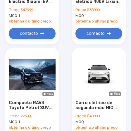
Electric Xiaomi EV
Elétrico 400V Lixiang
Quem Somos
Car Carro de Alto
Limousine Elétrico
Preço:
$42999
Preço:
$58000
Desempenho
Com Design
MOQ:
1
MOQ:
1
Tecnologia Ecológica
Sorprendente
Fábrica
obtenha o ultimo preço
obtenha o ultimo preço
Controle de Qualidade
contacto
contacto
Fale Conosco
Pedir um orçamento
carro elétrico do byd
carro de toyota
Compacto RAV4
Carro elétrico de
Toyota Petrol SUV
segunda mão NIO
Carro Chery
2.0L 2.5L Motor FWD
ES6 400V SUV
Preço:
22500
Preço:
$40000
AWD 5 assentos
crossover elétrico de
Carro elétrico Lixiang
MOQ:
1
MOQ:
1
nova energia usado
obtenha o ultimo preço
obtenha o ultimo preço