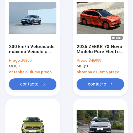
200 km/h Velocidade
2025 ZEEKR 7X Novo
máxima Veículo a
Modelo Pure Electric
gasolina Geely
2WD / 4WD SUV de
Preço:
$9800
Preço:
$46999
Coolray Bin Yue L
longo alcance Alta
MOQ:
1
MOQ:
1
Velocidade 210km / h
Veículo de Nova
obtenha o ultimo preço
obtenha o ultimo preço
Energia
contacto
contacto