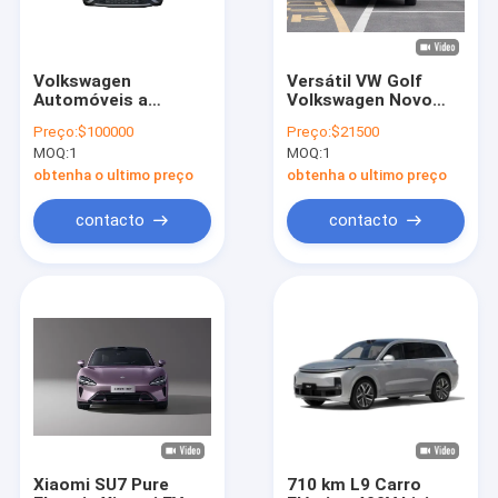
Volkswagen
Versátil VW Golf
Automóveis a
Volkswagen Novo
gasolina de segunda
Veículo a gasolina
Preço:
$100000
Preço:
$21500
mão Stock
MOQ:
1
MOQ:
1
Volkswagen T-Roc
Venda por atacado
obtenha o ultimo preço
obtenha o ultimo preço
Melhores preços
contacto
contacto
Casa
Produtos
Vídeos
Xiaomi SU7 Pure
710 km L9 Carro