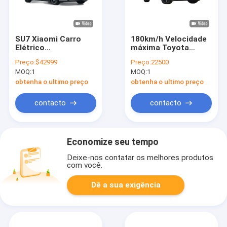
SU7 Xiaomi Carro
180km/h Velocidade
Elétrico
máxima Toyota
Carregamento
Carro de gasolina
Preço:
$42999
Preço:
22500
Rápido Distância
RVA4 5 portas 5
MOQ:
1
MOQ:
1
Longa Todo Elétrico
lugares SUV
Limousine 150km / h
obtenha o ultimo preço
obtenha o ultimo preço
contacto
contacto
Economize seu tempo
Deixe-nos contatar os melhores produtos
com você.
Dê a sua exigência