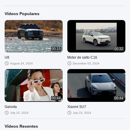
Vídeos Populares
00:15
00:32
U8
Motor de salto C16
August 24, 2024
December 03, 2024
00:44
00:44
Gaivota
Xiaomi SU7
July 22, 2024
July 23, 2024
Vídeos Recentes