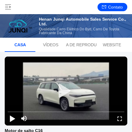
Contato
Henan Junqi Automobile Sales Service Co.,
Ltd.
Qualidade Carro Elétrico Do Byd, Carro De Toyota
Fabricante Da China
CASA
VÍDEOS
LISTA DE REPRODUÇÃO
WEBSITE
Motor de salto C16