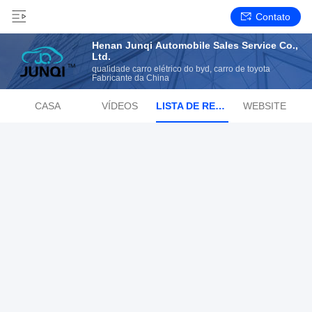
Contato
Henan Junqi Automobile Sales Service Co.,
Ltd.
qualidade carro elétrico do byd, carro de toyota
Fabricante da China
CASA
VÍDEOS
LISTA DE REPRODUÇÃO
WEBSITE