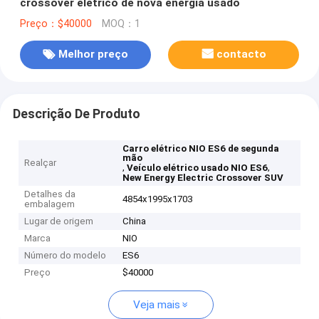
crossover elétrico de nova energia usado
Preço：$40000
MOQ：1
Melhor preço
contacto
Descrição De Produto
Carro elétrico NIO ES6 de segunda
mão
Realçar
,
,
Veículo elétrico usado NIO ES6
New Energy Electric Crossover SUV
Detalhes da
4854x1995x1703
embalagem
Lugar de origem
China
Marca
NIO
Número do modelo
ES6
Preço
$40000
Veja mais