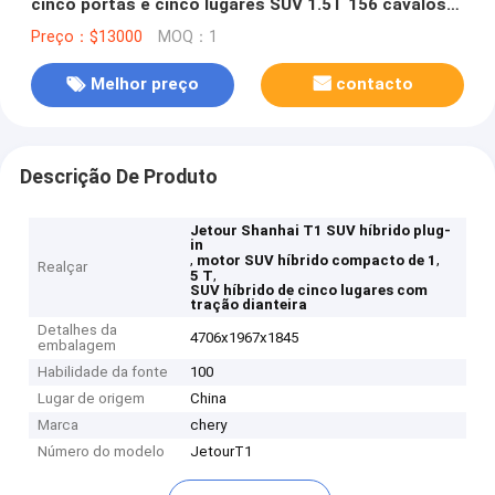
cinco portas e cinco lugares SUV 1.5T 156 cavalos
de potência motor L4 tração dianteira
Preço：$13000
MOQ：1
Melhor preço
contacto
Descrição De Produto
Jetour Shanhai T1 SUV híbrido plug-
in
,
,
motor SUV híbrido compacto de 1
Realçar
,
5 T
SUV híbrido de cinco lugares com
tração dianteira
Detalhes da
4706x1967x1845
embalagem
Habilidade da fonte
100
Lugar de origem
China
Marca
chery
Número do modelo
JetourT1