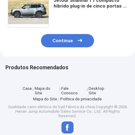
Jetour Shanhai T1 compacto
híbrido plug-in de cinco portas e
cinco lugares SUV 1.5T 156
cavalos de potência motor L4
tração dianteira
Continue
Produtos Recomendados
Casa
Mapa do
Fale
Desktop
Site
Conosco
Site
Mapa do Site
Política de privacidade
Qualidade
carro elétrico do byd
Fábrica da china.Copyright © 2026
Henan Junqi Automobile Sales Service Co., Ltd.. All Rights
Reserved.