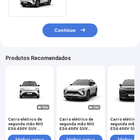
o revolucionário SUV
elétrico
Continue
Produtos Recomendados
Carro elétrico de
Carro elétrico de
Carro elétrico
segunda mão NIO
segunda mão NIO
segunda mão 
ES6 400V SUV
ES6 400V SUV
ES6 400V SUV
crossover elétrico de
crossover elétrico de
crossover elét
nova energia usado
nova energia usado
nova energia 
Melhor preço
Melhor preço
Melhor pr