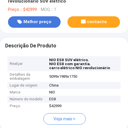
revolucionário SUV elétrico
Preço：$42999
MOQ：1
Melhor preço
contacto
Descrição De Produto
,
NIO ES8 SUV elétrico
Realçar
,
NIO ES8 com garantia
carro elétrico NIO revolucionário
Detalhes da
5099x1989x1750
embalagem
Lugar de origem
China
Marca
NIO
Número do modelo
ES8
Preço
$42999
Veja mais