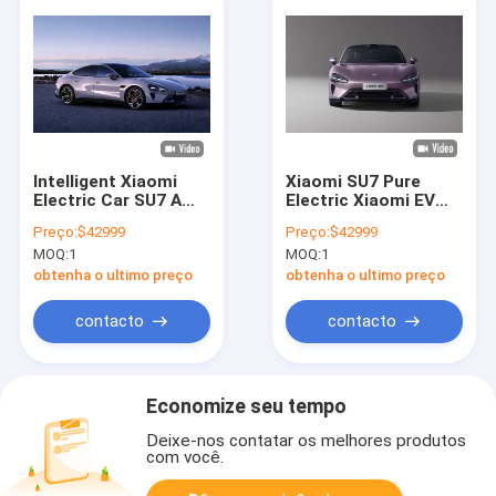
Intelligent Xiaomi
Xiaomi SU7 Pure
Electric Car SU7 A
Electric Xiaomi EV
combinação
Car Carro de Alto
Preço:
$42999
Preço:
$42999
definitiva de estilo e
Desempenho
MOQ:
1
MOQ:
1
tecnologia
Tecnologia Ecológica
obtenha o ultimo preço
obtenha o ultimo preço
contacto
contacto
Economize seu tempo
Deixe-nos contatar os melhores produtos
com você.