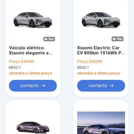
Veículo elétrico
Xiaomi Electric Car
Xiaomi elegante e
EV 800km 101kWh PS
dinâmico para
495kw/838nm R19
Preço:
$42999
Preço:
$42999
mobilidade
AWD Sedan LHD
MOQ:
1
MOQ:
1
sustentável
Four-Wheel Drive
AWD Sedan Novo
obtenha o ultimo preço
obtenha o ultimo preço
carro usado
contacto
contacto
Casa
Produtos
Vídeos