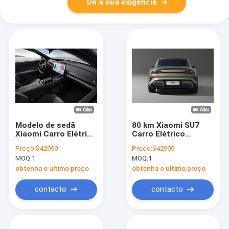
Dê a sua exigência
Modelo de sedã
80 km Xiaomi SU7
Xiaomi Carro Elétrico
Carro Elétrico
SU7 Com Forte
Configurações de
Preço:
$42999
Preço:
$42999
Sentido de
motor duplo para até
MOQ:
1
MOQ:
1
Movimento
800 cavalos de
potência
obtenha o ultimo preço
obtenha o ultimo preço
contacto
contacto