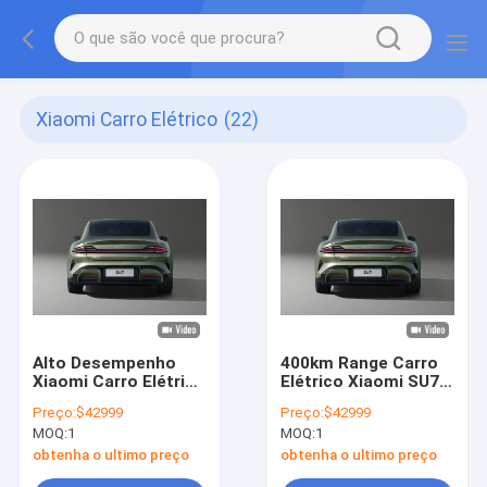
Xiaomi Carro Elétrico
(22)
Alto Desempenho
400km Range Carro
Xiaomi Carro Elétrico
Elétrico Xiaomi SU7
5 Assentos
Tração dianteira
Preço:
$42999
Preço:
$42999
Conectividade
Carro
MOQ:
1
MOQ:
1
Bluetooth Controle
tecnologicamente
de App Móvel
avançado
obtenha o ultimo preço
obtenha o ultimo preço