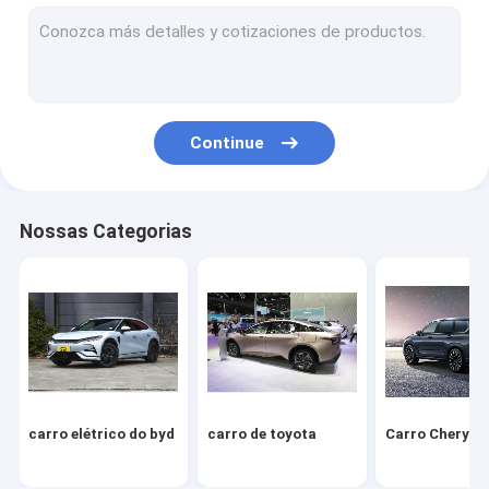
Volkswagen Carro
Xiaomi Carro Elétrico
carro changan
Continue
Veículo Mercedes
Carro elétrico de Xiaopeng
Nossas Categorias
NIO Carro elétrico
Carro elétrico Seres
Carro elétrico da Lynk & Co
IM Carro elétrico
carro elétrico do byd
carro de toyota
Carro Chery
Carro usado