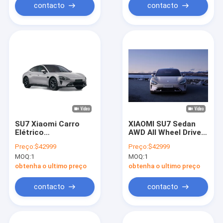
contacto
contacto
SU7 Xiaomi Carro
XIAOMI SU7 Sedan
Elétrico
AWD All Wheel Drive
Carregamento
SUV elétrico 800km
Preço:
$42999
Preço:
$42999
Rápido Distância
101kWh PS
MOQ:
1
MOQ:
1
Longa Todo Elétrico
495kw/838nm R19
Limousine 150km / h
obtenha o ultimo preço
obtenha o ultimo preço
contacto
contacto