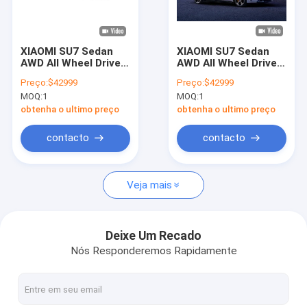
Quem Somos
Fábrica
XIAOMI SU7 Sedan
XIAOMI SU7 Sedan
AWD All Wheel Drive
AWD All Wheel Drive
Controle de Qualidade
SUV elétrico 800km
SUV elétrico 800km
Preço:
$42999
Preço:
$42999
101kWh PS
101kWh PS
MOQ:
1
MOQ:
1
495kw/838nm R19
495kw/838nm R19
Fale Conosco
obtenha o ultimo preço
obtenha o ultimo preço
Pedir um orçamento
contacto
contacto
Veja mais
carro elétrico do byd
carro de toyota
Deixe Um Recado
Nós Responderemos Rapidamente
Carro Chery
Carro elétrico Lixiang