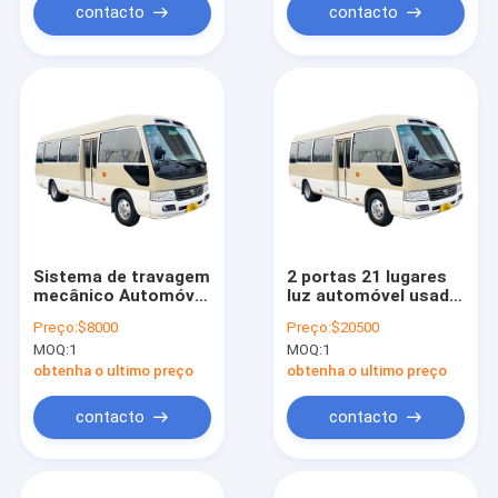
contacto
contacto
Sistema de travagem
2 portas 21 lugares
mecânico Automóvel
luz automóvel usado
de gasolina usado 19
Toyota Costa de
Preço:
$8000
Preço:
$20500
20 lugares Toyota
passageiros carro
MOQ:
1
MOQ:
1
Coaster Bus
com interior de luxo
obtenha o ultimo preço
obtenha o ultimo preço
contacto
contacto