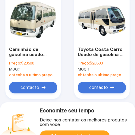
Caminhão de
Toyota Costa Carro
gasolina usado
Usado de gasolina 4 -
confortável
7 lugares com
Preço:
$20500
Preço:
$20500
Caminhão Toyota
configuração
MOQ:
1
MOQ:
1
Costa espaçoso
avançada de
Para negócios e
segurança
obtenha o ultimo preço
obtenha o ultimo preço
transporte em grupo
contacto
contacto
Economize seu tempo
Deixe-nos contatar os melhores produtos
com você.