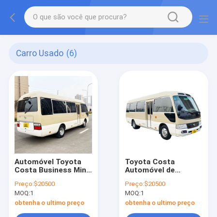
Carro Usado
(6)
Automóvel Toyota
Toyota Costa
Costa Business Mini
Automóvel de
Bus Transmissão
gasolina usado 2.8T
Preço:
$20500
Preço:
$20500
automática
140HP motor L4 Para
MOQ:
1
MOQ:
1
viagens de negócios
obtenha o ultimo preço
obtenha o ultimo preço