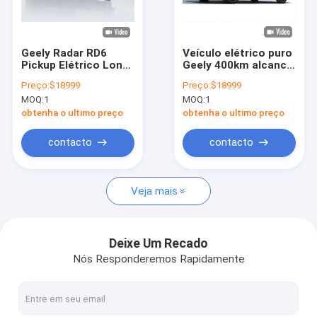
Quem Somos
Fábrica
Geely Radar RD6
Veículo elétrico puro
Pickup Elétrico Long
Geely 400km alcance
Controle de Qualidade
Range 410 km
Geely Radar 6
Preço:
$18999
Preço:
$18999
Veículos de Nova
carregamento rápido
MOQ:
1
MOQ:
1
Energia
0,5 horas
Fale Conosco
obtenha o ultimo preço
obtenha o ultimo preço
Pedir um orçamento
contacto
contacto
Veja mais
carro elétrico do byd
carro de toyota
Deixe Um Recado
Nós Responderemos Rapidamente
Carro Chery
Carro elétrico Lixiang