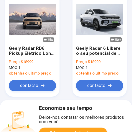
Geely Radar RD6
Geely Radar 6 Libere
Pickup Elétrico Long
o seu potencial de
Range 410 km
condução com este
Preço:
$18999
Preço:
$18999
Veículos de Nova
revolucionário
MOQ:
1
MOQ:
1
Energia
caminhão elétrico
obtenha o ultimo preço
obtenha o ultimo preço
contacto
contacto
Economize seu tempo
Deixe-nos contatar os melhores produtos
com você.