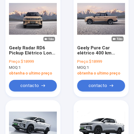
Geely Radar RD6
Geely Pure Car
Pickup Elétrico Long
elétrico 400 km
Range 410 km
alcance Geely Radar
Preço:
$18999
Preço:
$18999
Veículos de Nova
6 rápido 480 km
MOQ:
1
MOQ:
1
Energia
obtenha o ultimo preço
obtenha o ultimo preço
contacto
contacto
Casa
Produtos
Vídeos