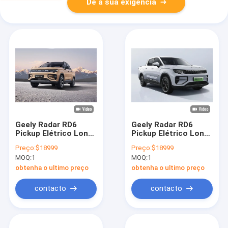
Dê a sua exigência
Geely Radar RD6
Geely Radar RD6
Pickup Elétrico Long
Pickup Elétrico Long
Range 410 km
Range 410 km
Preço:
$18999
Preço:
$18999
Veículos de Nova
Veículos de Nova
MOQ:
1
MOQ:
1
Energia
Energia
obtenha o ultimo preço
obtenha o ultimo preço
contacto
contacto