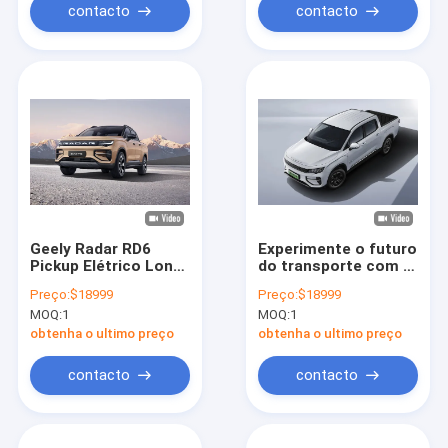
contacto
contacto
Geely Radar RD6
Experimente o futuro
Pickup Elétrico Long
do transporte com o
Range 410 km
caminhão elétrico
Preço:
$18999
Preço:
$18999
Veículos de Nova
Geely Radar 6
MOQ:
1
MOQ:
1
Energia
obtenha o ultimo preço
obtenha o ultimo preço
contacto
contacto