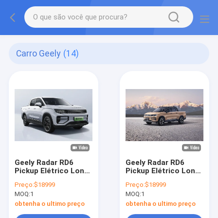
Carro Geely
(14)
Geely Radar RD6
Geely Radar RD6
Pickup Elétrico Long
Pickup Elétrico Long
Range 410 km
Range 410 km
Preço:
$18999
Preço:
$18999
Veículos de Nova
Veículos de Nova
MOQ:
1
MOQ:
1
Energia
Energia
obtenha o ultimo preço
obtenha o ultimo preço