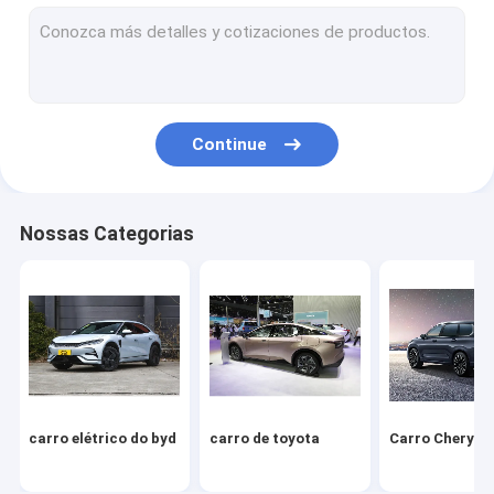
Volkswagen Carro
Xiaomi Carro Elétrico
carro changan
Continue
Veículo Mercedes
Carro elétrico de Xiaopeng
Nossas Categorias
NIO Carro elétrico
Carro elétrico Seres
Carro elétrico da Lynk & Co
IM Carro elétrico
carro elétrico do byd
carro de toyota
Carro Chery
Carro usado