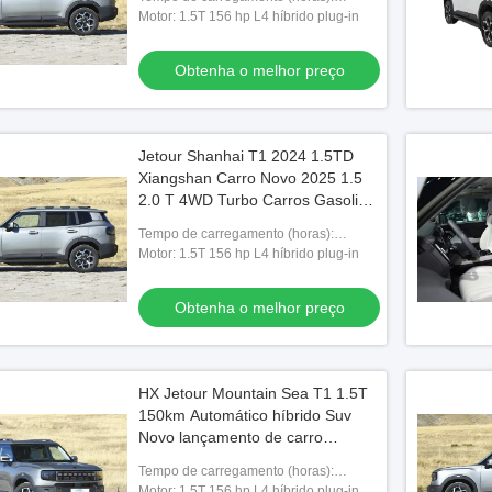
cavalos de potência L4 carro 2025
Carregamento rápido 0,5 horas
Motor: 1.5T 156 hp L4 híbrido plug-in
Carregamento lento 4 horas
Obtenha o melhor preço
Jetour Shanhai T1 2024 1.5TD
Xiangshan Carro Novo 2025 1.5
2.0 T 4WD Turbo Carros Gasolina
Petróleo SUV híbrido Carro em
Tempo de carregamento (horas):
estoque Atacado
Carregamento rápido 0,5 horas
Motor: 1.5T 156 hp L4 híbrido plug-in
Carregamento lento 4 horas
Obtenha o melhor preço
HX Jetour Mountain Sea T1 1.5T
150km Automático híbrido Suv
Novo lançamento de carro
Veículos a gasolina Automático
Tempo de carregamento (horas):
Carregamento rápido 0,5 horas
Motor: 1.5T 156 hp L4 híbrido plug-in