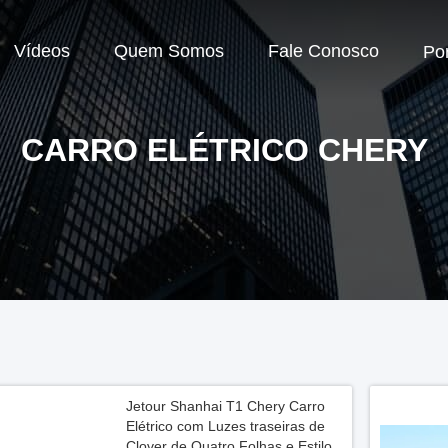
Vídeos
Quem Somos
Fale Conosco
Po
CARRO ELÉTRICO CHERY
Jetour Shanhai T1 Chery Carro
Elétrico com Luzes traseiras de
Clover de Quatro Folhas e Estilo