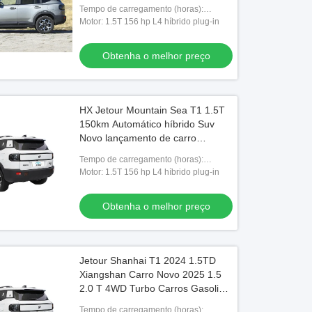
Jtravel Travalier
Tempo de carregamento (horas):
Carregamento rápido 0,5 horas
Motor: 1.5T 156 hp L4 híbrido plug-in
Carregamento lento 4 horas
Obtenha o melhor preço
HX Jetour Mountain Sea T1 1.5T
150km Automático híbrido Suv
Novo lançamento de carro
Veículos a gasolina Automático
Tempo de carregamento (horas):
Carregamento rápido 0,5 horas
Motor: 1.5T 156 hp L4 híbrido plug-in
Carregamento lento 4 horas
Obtenha o melhor preço
Jetour Shanhai T1 2024 1.5TD
Xiangshan Carro Novo 2025 1.5
2.0 T 4WD Turbo Carros Gasolina
Petróleo SUV híbrido Carro em
Tempo de carregamento (horas):