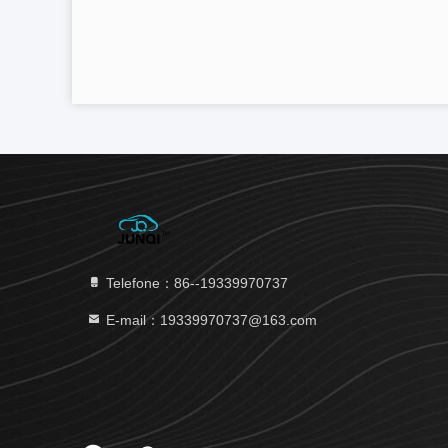
Telefone：86--19339970737
E-mail：19339970737@163.com