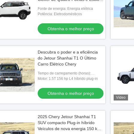
Hard-Core
Fonte de energia: Energia elétrica
Potência: Eletrodomésticos
Obtenha o melhor preço
Descubra o poder e a eficiência
do Jetour Shanhai T1 O Último
Carro Elétrico Chery
Tempo de carregamento (horas):
Carregamento rápido 0,5 horas
Motor: 1.5T 156 hp L4 híbrido plug-in
Carregamento lento 4 horas
Obtenha o melhor preço
Vídeo
2025 Chery Jetour Shanhai T1
SUV compacto Plug-in híbrido
Veículos de nova energia 150 km