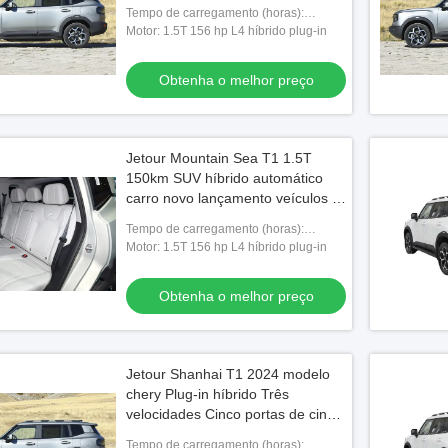
Em direção ao carro elétrico do
Tempo de carregamento (horas):
mar
Carregamento rápido 0,5 horas
Motor: 1.5T 156 hp L4 híbrido plug-in
Carregamento lento 4 horas
Obtenha o melhor preço
Jetour Mountain Sea T1 1.5T
150km SUV híbrido automático
carro novo lançamento veículos a
gasolina automático
Tempo de carregamento (horas):
Carregamento rápido 0,5 horas
Motor: 1.5T 156 hp L4 híbrido plug-in
Carregamento lento 4 horas
Obtenha o melhor preço
Jetour Shanhai T1 2024 modelo
chery Plug-in híbrido Três
velocidades Cinco portas de cinco
lugares SUV compacto 1.5T 156
Tempo de carregamento (horas):