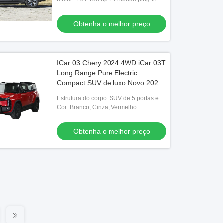
Carregamento lento 4 horas
Obtenha o melhor preço
ICar 03 Chery 2024 4WD iCar 03T
Long Range Pure Electric
Compact SUV de luxo Novo 2025
iCar 03 Atacado
Estrutura do corpo: SUV de 5 portas e 5
lugares
Cor: Branco, Cinza, Vermelho
Obtenha o melhor preço