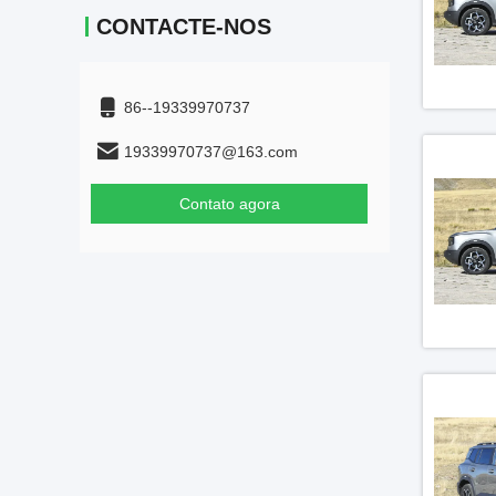
CONTACTE-NOS
86--19339970737
19339970737@163.com
Contato agora