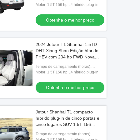
estoque Atacado
Carregamento rápido 0,5 horas
Motor: 1.5T 156 hp L4 híbrido plug-in
Carregamento lento 4 horas
Obtenha o melhor preço
2024 Jetour T1 Shanhai 1.5TD
DHT Xiang Shan Edição híbrido
PHEV com 204 hp FWD Nova
energia Shanhai T1 da China
Tempo de carregamento (horas):
Carregamento rápido 0,5 horas
Motor: 1.5T 156 hp L4 híbrido plug-in
Carregamento lento 4 horas
Obtenha o melhor preço
Jetour Shanhai T1 compacto
híbrido plug-in de cinco portas e
cinco lugares SUV 1.5T 156
cavalos de potência motor L4
Tempo de carregamento (horas):
tração dianteira
Carregamento rápido 0,5 horas
Motor: 1.5T 156 hp L4 híbrido plug-in