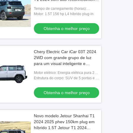
e poder
Tempo de carregamento (horas):
Carregamento rápido 0,5 horas
Motor: 1.5T 156 hp L4 híbrido plug-in
Carregamento lento 4 horas
Obtenha o melhor preço
Chery Electric Car iCar 03T 2024
2WD com grande grupo de luz
para um visual inteligente e
energético
Motor elétrico: Energia elétrica pura 279
Nm
Estrutura do corpo: SUV de 5 portas e 5
lugares
Obtenha o melhor preço
Novo modelo Jetour Shanhai T1
2024 2025 phev 150km plug em
híbrido 1.5T Jetour T1 2024