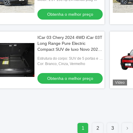
Carregamento lento 4 horas
Obtenha o melhor preço
ICar 03 Chery 2024 4WD iCar 03T
Long Range Pure Electric
Compact SUV de luxo Novo 2025
iCar 03 Atacado
Estrutura do corpo: SUV de 5 portas e 5
lugares
Cor: Branco, Cinza, Vermelho
Obtenha o melhor preço
Vídeo
1
2
3