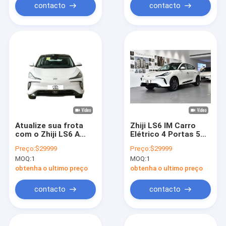
contacto
contacto
Atualize sua frota
Zhiji LS6 IM Carro
com o Zhiji LS6 A
Elétrico 4 Portas 5
escolha B2B perfeita
Assentos SUV 760km
Preço:
$29999
Preço:
$29999
para veículos
Long Range New
MOQ:
1
MOQ:
1
ecológicos
Energy Carro Elétrico
obtenha o ultimo preço
obtenha o ultimo preço
contacto
contacto