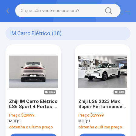
IM Carro Elétrico
(18)
Zhiji IM Carro Elétrico
Zhiji LS6 2023 Max
LS6 Sport 4 Portas 5
Super Performance
Assentos SUV 760km
Edition IM Carro
Preço:
$29999
Preço:
$29999
Long Range Veículo
Elétrico 787
MOQ:
1
MOQ:
1
de Nova Energia EV
Capacidade média e
Carro Para Adultos
grande SUV
obtenha o ultimo preço
obtenha o ultimo preço