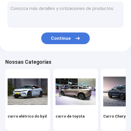
Volkswagen Carro
Xiaomi Carro Elétrico
carro changan
Continue
Veículo Mercedes
Carro elétrico de Xiaopeng
Nossas Categorias
NIO Carro elétrico
Carro elétrico Seres
Carro elétrico da Lynk & Co
IM Carro elétrico
carro elétrico do byd
carro de toyota
Carro Chery
Carro usado