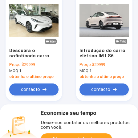
Descubra o
Introdução do carro
sofisticado carro
elétrico IM LS6
elétrico Zhiji LS6
Luxury Performance
Preço:
$29999
Preço:
$29999
Luxo Zero Emissões
And Sustainability
MOQ:
1
MOQ:
1
no seu melhor
obtenha o ultimo preço
obtenha o ultimo preço
contacto
contacto
Economize seu tempo
Deixe-nos contatar os melhores produtos
com você.