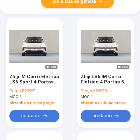
Dê a sua exigência
Zhiji IM Carro Elétrico
Zhiji LS6 IM Carro
LS6 Sport 4 Portas 5
Elétrico 4 Portas 5
Assentos SUV 760km
Assentos SUV 760km
Preço:
$29999
Preço:
$29999
Long Range Veículo
Long Range New
MOQ:
1
MOQ:
1
de Nova Energia EV
Energy Carro Elétrico
Carro Para Adultos
obtenha o ultimo preço
obtenha o ultimo preço
contacto
contacto