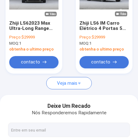
Quem Somos
Fábrica
Zhiji LS62023 Max
Zhiji LS6 IM Carro
Ultra-Long Range
Elétrico 4 Portas 5
Controle de Qualidade
Edition IM Carro
Assentos SUV 760km
Preço:
$29999
Preço:
$29999
Elétrico para SUV
Long Range New
MOQ:
1
MOQ:
1
Médio e Grande com
Energy Carro Elétrico
Fale Conosco
760 km de alcance
obtenha o ultimo preço
obtenha o ultimo preço
elétrico puro
Pedir um orçamento
contacto
contacto
Veja mais
carro elétrico do byd
carro de toyota
Deixe Um Recado
Nós Responderemos Rapidamente
Carro Chery
Carro elétrico Lixiang