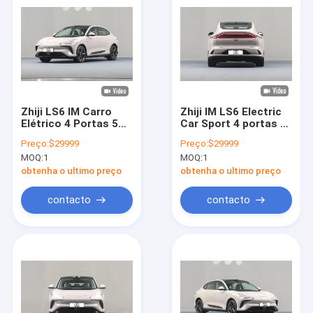
Zhiji LS6 IM Carro
Zhiji IM LS6 Electric
Elétrico 4 Portas 5
Car Sport 4 portas 5
Assentos SUV 760km
assentos SUV 760km
Preço:
$29999
Preço:
$29999
Long Range New
Long Range New
MOQ:
1
MOQ:
1
Energy Carro Elétrico
Energy Vehicle EV
Car For Adult 4
obtenha o ultimo preço
obtenha o ultimo preço
portas 5 assentos
SUV
contacto
contacto
Casa
Produtos
Vídeos