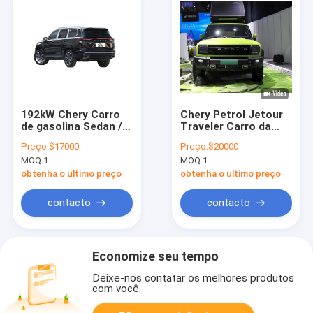
192kW Chery Carro
Chery Petrol Jetour
de gasolina Sedan /
Traveler Carro da
hatchback EXEED VX
sua família Veículo
Preço:
$17000
Preço:
$20000
Uma obra-prima
de aventura perfeito
MOQ:
1
MOQ:
1
híbrida
obtenha o ultimo preço
obtenha o ultimo preço
contacto
contacto
Economize seu tempo
Deixe-nos contatar os melhores produtos
com você.