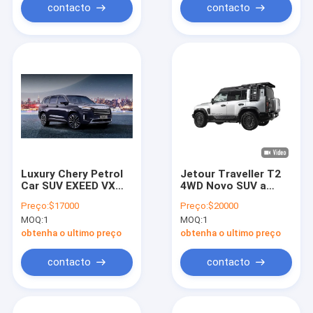
contacto
contacto
Luxury Chery Petrol
Jetour Traveller T2
Car SUV EXEED VX
4WD Novo SUV a
Com Hybrid
gasolina 2.0L
Preço:
$17000
Preço:
$20000
Powertrain Para
MOQ:
1
MOQ:
1
Consumidores
exigentes
obtenha o ultimo preço
obtenha o ultimo preço
contacto
contacto