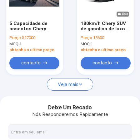
Quem Somos
Fábrica
5 Capacidade de
180km/h Chery SUV
assentos Chery
de gasolina de luxo
Controle de Qualidade
Carro a gasolina SUV
Chery EXEED LX 5
Preço:
$17000
Preço:
13600
de luxo EXEED VX
velocidades
MOQ:
1
MOQ:
1
6.5L / 100km
transmissão manual
Fale Conosco
Eficiência de
obtenha o ultimo preço
obtenha o ultimo preço
combustível
Pedir um orçamento
contacto
contacto
Veja mais
carro elétrico do byd
carro de toyota
Deixe Um Recado
Nós Responderemos Rapidamente
Carro Chery
Carro elétrico Lixiang