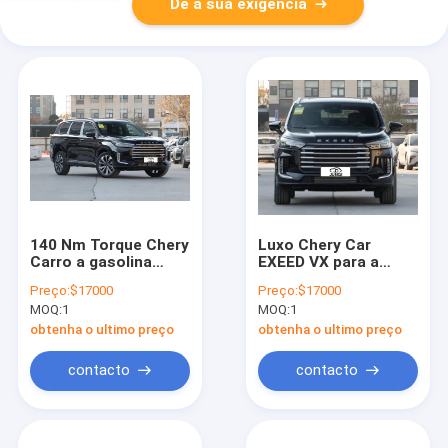
Dê a sua exigência
140 Nm Torque Chery
Luxo Chery Car
Carro a gasolina
EXEED VX para a
195km/h Tração
experiência máxima
Preço:
$17000
Preço:
$17000
dianteira EXEED VX
de condução
MOQ:
1
MOQ:
1
SUV
obtenha o ultimo preço
obtenha o ultimo preço
contacto
contacto