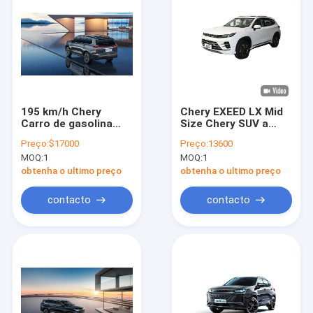
195 km/h Chery
Chery EXEED LX Mid
Carro de gasolina
Size Chery SUV a
1.5L Disposição
gasolina 180 km/h
Preço:
$17000
Preço:
13600
EXEED VX Uma nova
Velocidade máxima
MOQ:
1
MOQ:
1
era de engenharia
110 hp
SUV
obtenha o ultimo preço
obtenha o ultimo preço
contacto
contacto
Casa
Produtos
Vídeos