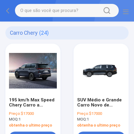
Carro Chery
(24)
195 km/h Max Speed
SUV Médio e Grande
Chery Carro a
Carro Novo de
gasolina 5 portas 7
gasolina Carro Usado
Preço:
$17000
Preço:
$17000
lugares SUV EXEED
195km/H Chery
MOQ:
1
MOQ:
1
VX
Exeed VX SUV
obtenha o ultimo preço
obtenha o ultimo preço