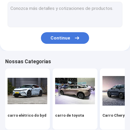
Volkswagen Carro
Xiaomi Carro Elétrico
carro changan
Continue
Veículo Mercedes
Carro elétrico de Xiaopeng
Nossas Categorias
NIO Carro elétrico
Carro elétrico Seres
Carro elétrico da Lynk & Co
IM Carro elétrico
carro elétrico do byd
carro de toyota
Carro Chery
Carro usado