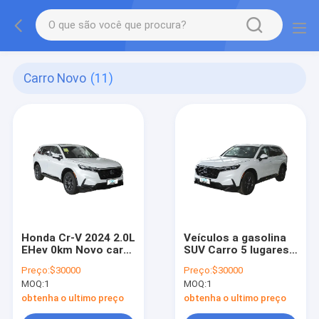
Carro Novo
(11)
Honda Cr-V 2024 2.0L
Veículos a gasolina
EHev 0km Novo carro
SUV Carro 5 lugares
Honda 4WD gasolina
Carro novo com
Preço:
$30000
Preço:
$30000
SUV híbrido elétrico
Honda CRV
MOQ:
1
MOQ:
1
Honda Cr-V
obtenha o ultimo preço
obtenha o ultimo preço