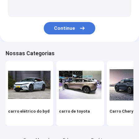
Volkswagen Carro
Xiaomi Carro Elétrico
Continue
carro changan
Veículo Mercedes
Nossas Categorias
Carro elétrico de Xiaopeng
NIO Carro elétrico
Carro elétrico Seres
Carro elétrico da Lynk & Co
carro elétrico do byd
carro de toyota
Carro Chery
IM Carro elétrico
Carro usado