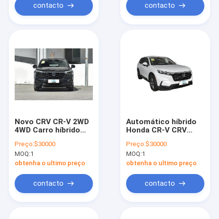
contacto
contacto
Novo CRV CR-V 2WD
Automático híbrido
4WD Carro híbrido
Honda CR-V CRV
Para Honda Crv
PHEV comprar carros
Preço:
$30000
Preço:
$30000
carros elétricos para
MOQ:
1
MOQ:
1
Honda CR V 5 lugares
7 lugares SUV da
obtenha o ultimo preço
obtenha o ultimo preço
CHINA
contacto
contacto