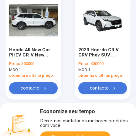
Honda All New Car
2023 Hon-da CR V
PHEV CR-V New
CRV Phev SUV
Energy Car CR-V
urbano japonês de 5
Preço:
$30000
Preço:
$30000
PHEV Hybrid Car
lugares usado para
MOQ:
1
MOQ:
1
carro híbrido Hon-da
obtenha o ultimo preço
obtenha o ultimo preço
contacto
contacto
Economize seu tempo
Deixe-nos contatar os melhores produtos
com você.