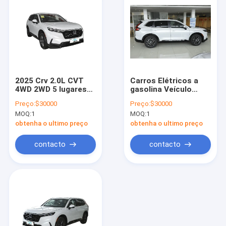
2025 Crv 2.0L CVT
Carros Elétricos a
4WD 2WD 5 lugares
gasolina Veículo
Suv Carro híbrido Crv
novo HONDA CRV
Preço:
$30000
Preço:
$30000
Para Adultos
SUV AWD 240 TURBO
MOQ:
1
MOQ:
1
CVT Tração nas
quatro rodas HONDA
obtenha o ultimo preço
obtenha o ultimo preço
CR-V híbrido em
estoque para venda
contacto
contacto
Casa
Produtos
Vídeos