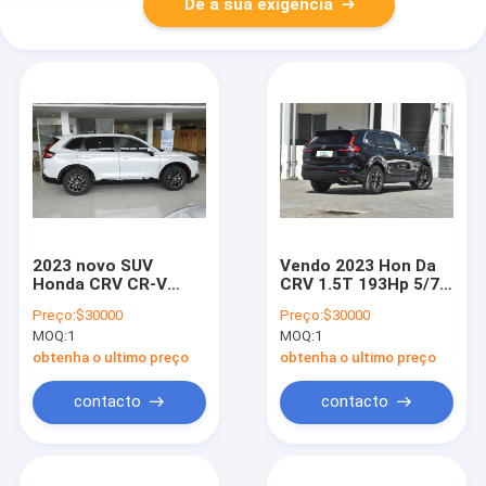
Dê a sua exigência
2023 novo SUV
Vendo 2023 Hon Da
Honda CRV CR-V
CRV 1.5T 193Hp 5/7
2023 gasolina
assento 2wd AWD
Preço:
$30000
Preço:
$30000
gasolina novo carro
SUV Carro de
MOQ:
1
MOQ:
1
1.5T 193Ps 5 7
gasolina Honda CRVs
lugares 0km CRV
Carro novo em
obtenha o ultimo preço
obtenha o ultimo preço
novo carro em
estoque
estoque
contacto
contacto