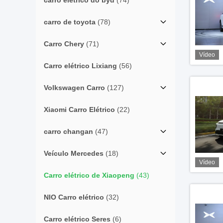
carro elétrico do byd
(74)
carro de toyota
(78)
Carro Chery
(71)
Vídeo
Carro elétrico Lixiang
(56)
Volkswagen Carro
(127)
Xiaomi Carro Elétrico
(22)
carro changan
(47)
Veículo Mercedes
(18)
Vídeo
Carro elétrico de Xiaopeng
(43)
NIO Carro elétrico
(32)
Carro elétrico Seres
(6)