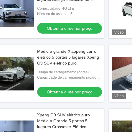
Xiaopeng Electric Car
Conectividade: 4G LTE
Número do assento: 5
Obtenha o melhor preço
Vídeo
Médio a grande Xiaopeng carro
elétrico 5 portas 5 lugares Xpeng
G9 SUV elétrico puro
Tempo de carregamento (horas):
Carregamento rápido 0,33 horas
Capacidade de carregamento rápido
(%): 10-80
Obtenha o melhor preço
Vídeo
Xpeng G9 SUV elétrico puro
Médio a Grande 5 portas 5
lugares Crossover Elétrico