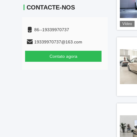
CONTACTE-NOS
Vídeo
86--19339970737
19339970737@163.com
Contato agora