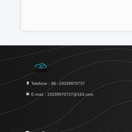
Telefone：86--19339970737
E-mail：19339970737@163.com