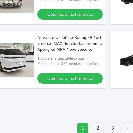
puramente eléctricos
Obtenha o melhor preço
Novo carro elétrico Xpeng x9 4wd
versões MAX de alto desempenho
Xpeng x9 MPV Novo veículo
elétrico
Tipo de energia: Elétrico puro
Motor elétrico: 320 cavalos de potência
puramente eléctricos
Obtenha o melhor preço
1
2
3