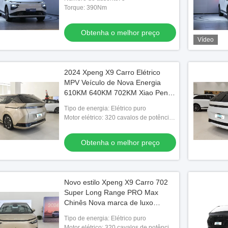
Torque: 390Nm
Obtenha o melhor preço
Vídeo
2024 Xpeng X9 Carro Elétrico
MPV Veículo de Nova Energia
610KM 640KM 702KM Xiao Peng
EV CAR Feito na China 7-seater
Tipo de energia: Elétrico puro
MPV Carro EV
Motor elétrico: 320 cavalos de potência
puramente eléctricos
Obtenha o melhor preço
Novo estilo Xpeng X9 Carro 702
Super Long Range PRO Max
Chinês Nova marca de luxo
Xiaopeng Carro elétrico MPV
Tipo de energia: Elétrico puro
Motor elétrico: 320 cavalos de potência