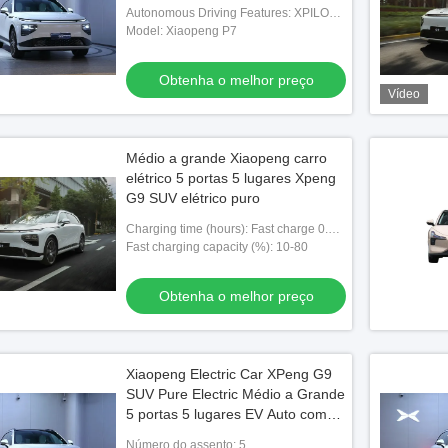
Xiaopeng Carro Elétrico
Autonomous Driving Features: XPILOT
3.0
Model: Xiaopeng P7
Obtenha o melhor preço
Vídeo
Médio a grande Xiaopeng carro
elétrico 5 portas 5 lugares Xpeng
G9 SUV elétrico puro
Charging time (hours): Fast charge 0.33
hours
Fast charging capacity (%): 10-80
Obtenha o melhor preço
Xiaopeng Electric Car XPeng G9
SUV Pure Electric Médio a Grande
5 portas 5 lugares EV Auto com
Tecnologia Avançada
Número do assento: 5