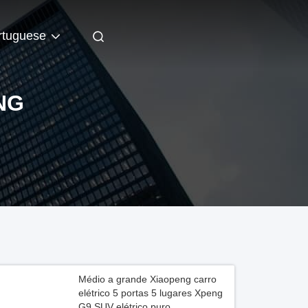
rtuguese
NG
Médio a grande Xiaopeng carro
elétrico 5 portas 5 lugares Xpeng
G9 SUV elétrico puro