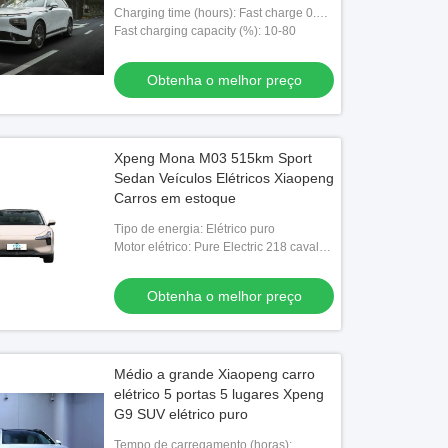
Charging time (hours): Fast charge 0.33
hours
Fast charging capacity (%): 10-80
Obtenha o melhor preço
Xpeng Mona M03 515km Sport
Sedan Veículos Elétricos Xiaopeng
Carros em estoque
Tipo de energia: Elétrico puro
Motor elétrico: Pure Electric 218 cavalos
de potência
Obtenha o melhor preço
Médio a grande Xiaopeng carro
elétrico 5 portas 5 lugares Xpeng
G9 SUV elétrico puro
Tempo de carregamento (horas):