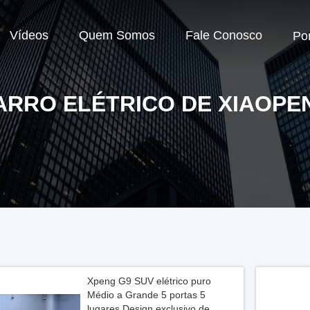
Vídeos
Quem Somos
Fale Conosco
Po
ARRO ELÉTRICO DE XIAOPE
Xpeng G9 SUV elétrico puro
Médio a Grande 5 portas 5
lugares Design exclusivo de