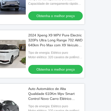
Carregamento rápido 0,33 horas
Capacidade de carregamento rápido
(%): 10-80
Obtenha o melhor preço
2024 Xpeng X9 MPV Pure Electric
320Ps Ultra Long Range 702 AWD
640km Pro Max com X9 Veículo
de Nova Energia
Tipo de energia: Elétrico puro
Motor elétrico: 320 cavalos de potência
puramente eléctricos
Obtenha o melhor preço
Auto Automático de Alta
Qualidade 610Km Mpv Smart
Control Novo Carro Elétrico
Chinês Para Xpeng X9
Tipo de energia: Elétrico puro
Motor elétrico: 320 cavalos de potência