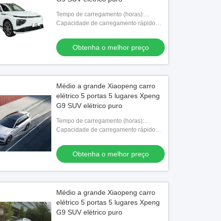
Tempo de carregamento (horas):
Carregamento rápido 0,33 horas
Capacidade de carregamento rápido
(%): 10-80
Obtenha o melhor preço
Médio a grande Xiaopeng carro
elétrico 5 portas 5 lugares Xpeng
G9 SUV elétrico puro
Tempo de carregamento (horas):
Carregamento rápido 0,33 horas
Capacidade de carregamento rápido
(%): 10-80
Obtenha o melhor preço
Médio a grande Xiaopeng carro
elétrico 5 portas 5 lugares Xpeng
G9 SUV elétrico puro