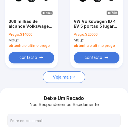
Quem Somos
Fábrica
300 milhas de
VW Volkswagen ID 4
alcance Volkswagen
EV 5 portas 5 lugares
Controle de Qualidade
Carro Elétrico
Volkswagen SUV
Preço:
$14000
Preço:
$20000
160km/h 5 lugares
elétrico para o
MOQ:
1
MOQ:
1
VW ID3 Carro Elétrico
motorista moderno
Fale Conosco
obtenha o ultimo preço
obtenha o ultimo preço
Pedir um orçamento
contacto
contacto
Veja mais
carro elétrico do byd
carro de toyota
Deixe Um Recado
Nós Responderemos Rapidamente
Carro Chery
Carro elétrico Lixiang