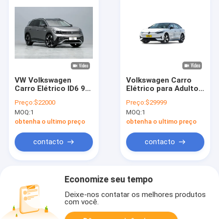
VW Volkswagen
Volkswagen Carro
Carro Elétrico ID6 9
Elétrico para Adultos
horas Tempo de
VW ID7 Vizzion
Preço:
$22000
Preço:
$29999
Carregamento Com
Veículo Usado de
MOQ:
1
MOQ:
1
Interior Espaçoso
Nova Energia
obtenha o ultimo preço
obtenha o ultimo preço
contacto
contacto
Economize seu tempo
Deixe-nos contatar os melhores produtos
com você.