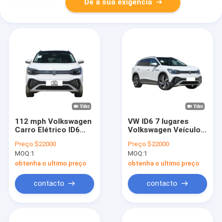
Dê a sua exigência
112 mph Volkswagen
VW ID6 7 lugares
Carro Elétrico ID6
Volkswagen Veículo
Experimente o
Elétrico SUV ID 6
Preço:
$22000
Preço:
$22000
Futuro do
Crozz PRO Carros
MOQ:
1
MOQ:
1
Transporte
Elétricos
obtenha o ultimo preço
obtenha o ultimo preço
contacto
contacto