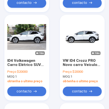
contacto
contacto
ID4 Volkswagen
VW ID4 Crozz PRO
Carro Elétrico SUV
Novo carro Veículos
Compacto
de energia nova
Preço:
$20000
Preço:
$20000
Experimente a
MOQ:
1
MOQ:
1
tecnologia de ponta
obtenha o ultimo preço
obtenha o ultimo preço
contacto
contacto