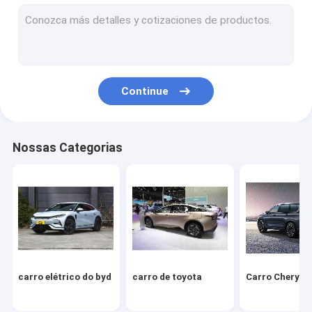
Volkswagen Carro
Xiaomi Carro Elétrico
carro changan
Continue
Veículo Mercedes
Carro elétrico de Xiaopeng
Nossas Categorias
NIO Carro elétrico
Carro elétrico Seres
Carro elétrico da Lynk & Co
IM Carro elétrico
carro elétrico do byd
carro de toyota
Carro Chery
Carro usado