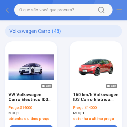
Volkswagen Carro
(48)
VW Volkswagen
160 km/h Volkswagen
Carro Eléctrico ID3
ID3 Carro Elétrico
Limousine Tipo
Para Transporte
Preço:
$14000
Preço:
$14000
Eléctrico puro 170 Cv
Sustentável
MOQ:
1
MOQ:
1
obtenha o ultimo preço
obtenha o ultimo preço