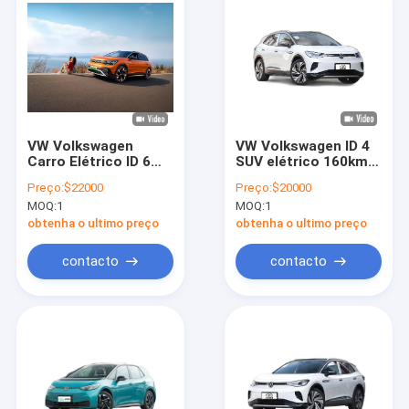
VW Volkswagen
VW Volkswagen ID 4
Carro Elétrico ID 6
SUV elétrico 160km/h
SUV Médio e Grande
para um estilo de
Preço:
$22000
Preço:
$20000
250 Miles Range
vida sustentável e
MOQ:
1
MOQ:
1
moderno
obtenha o ultimo preço
obtenha o ultimo preço
contacto
contacto
Casa
Produtos
Vídeos