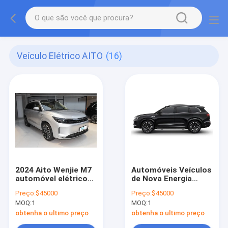
Veículo Elétrico AITO
(16)
2024 Aito Wenjie M7
Automóveis Veículos
automóvel elétrico
de Nova Energia
puro Veículo SUV de
Automóveis para
Preço:
$45000
Preço:
$45000
luxo 1,5T de longo
Adultos Ev
MOQ:
1
MOQ:
1
alcance AITO M5 M7
Automóvel usado
M9 em estoque
para AITO M7
obtenha o ultimo preço
obtenha o ultimo preço
Extensão de tração