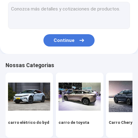
Volkswagen Carro
Xiaomi Carro Elétrico
carro changan
Continue
Veículo Mercedes
Carro elétrico de Xiaopeng
Nossas Categorias
NIO Carro elétrico
Carro elétrico Seres
Carro elétrico da Lynk & Co
IM Carro elétrico
carro elétrico do byd
carro de toyota
Carro Chery
Carro usado