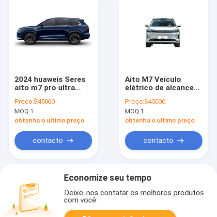
smart ne
2024 huaweis Seres
Aito M7 Veículo
aito m7 pro ultra
elétrico de alcance
híbrido extensão
alargado Auto M7
Preço:
$45000
Preço:
$45000
versão de luxo suv
SUV Autos Elétricos
MOQ:
1
MOQ:
1
nova energia veículo
Carros novos Hev
de tração nas quatro
Carro
obtenha o ultimo preço
obtenha o ultimo preço
rodas autos aito m7
contacto
contacto
Economize seu tempo
Deixe-nos contatar os melhores produtos
com você.