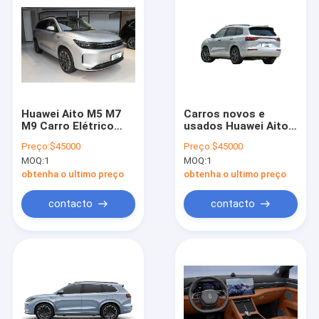
Huawei Aito M5 M7
Carros novos e
M9 Carro Elétrico
usados Huawei Aito
Veículo de Nova
M5 Extended-Range
Preço:
$45000
Preço:
$45000
Energia SUV Alta
Veículo Elétrico Auto
MOQ:
1
MOQ:
1
Velocidade Para
Adultos
obtenha o ultimo preço
obtenha o ultimo preço
contacto
contacto
Casa
Produtos
Vídeos