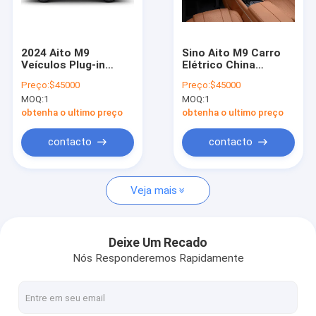
Quem Somos
Fábrica
2024 Aito M9
Sino Aito M9 Carro
Veículos Plug-in
Elétrico China
Controle de Qualidade
Extended Range
Fabricação Leme
Preço:
$45000
Preço:
$45000
China Grande Carro
Direito Mini Veículo
MOQ:
1
MOQ:
1
de Nova Energia
Elétrico 5 Portas 6
Fale Conosco
1362km Range
Sessões SUV Vehic
obtenha o ultimo preço
obtenha o ultimo preço
Hwawei Avançado
Usado
SUV de Direção
Pedir um orçamento
contacto
contacto
Inteligente
Veja mais
carro elétrico do byd
carro de toyota
Deixe Um Recado
Nós Responderemos Rapidamente
Carro Chery
Carro elétrico Lixiang