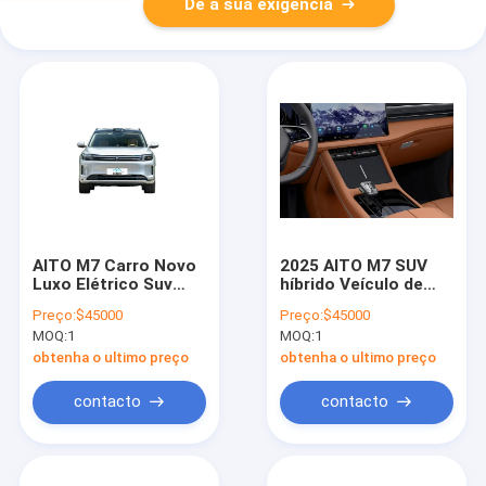
Dê a sua exigência
AITO M7 Carro Novo
2025 AITO M7 SUV
Luxo Elétrico Suv
híbrido Veículo de
Esporte Carro Nova
nova energia de
Preço:
$45000
Preço:
$45000
Energia Carro Rápido
Hua~wei Auto Seres
MOQ:
1
MOQ:
1
0,3 Horas
Off-Road Carro
elétrico Eficiência
obtenha o ultimo preço
obtenha o ultimo preço
energética
contacto
contacto