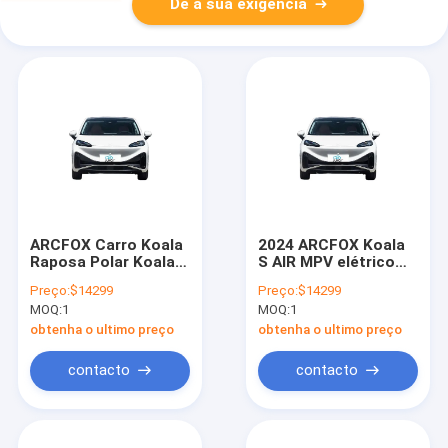
Dê a sua exigência
ARCFOX Carro Koala
2024 ARCFOX Koala
Raposa Polar Koala
S AIR MPV elétrico
2024 2023 Adultos
compacto Modelo
Preço:
$14299
Preço:
$14299
China Novo Veículo
500km ARCFOX
MOQ:
1
MOQ:
1
Elétrico Preço de
Veículos de novos
Vendas Mãe Carro
recursos
obtenha o ultimo preço
obtenha o ultimo preço
energéticos ARCFOX
Koala S
contacto
contacto