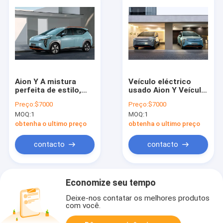
Aion Y A mistura
Veículo eléctrico
perfeita de estilo,
usado Aion Y Veículo
desempenho e
eléctrico Veículo de
Preço:
$7000
Preço:
$7000
tecnologia em um
energia nova Veículo
MOQ:
1
MOQ:
1
carro elétrico usado
esportivo adulto
obtenha o ultimo preço
obtenha o ultimo preço
contacto
contacto
Economize seu tempo
Deixe-nos contatar os melhores produtos
com você.