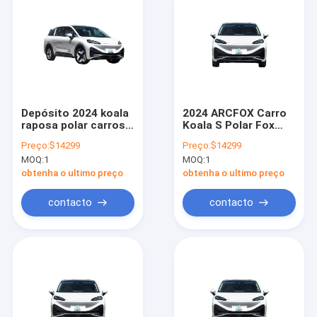
Depósito 2024 koala
2024 ARCFOX Carro
raposa polar carros
Koala S Polar Fox
novos baratos
arcfox Koala Adulto
Preço:
$14299
Preço:
$14299
chineses preço do
China Novo Veículo
MOQ:
1
MOQ:
1
veículo para venda
Elétrico
feito na China carro
obtenha o ultimo preço
obtenha o ultimo preço
arcfox 4 rodas
contacto
contacto
Casa
Produtos
Vídeos