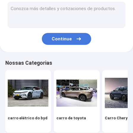
Volkswagen Carro
Xiaomi Carro Elétrico
carro changan
Continue
Veículo Mercedes
Carro elétrico de Xiaopeng
Nossas Categorias
NIO Carro elétrico
Carro elétrico Seres
Carro elétrico da Lynk & Co
IM Carro elétrico
carro elétrico do byd
carro de toyota
Carro Chery
Carro usado