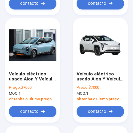
contacto
contacto
Veículo eléctrico
Veículo eléctrico
usado Aion Y Veículo
usado Aion Y Veículo
eléctrico Veículo de
eléctrico Veículo de
Preço:
$7000
Preço:
$7000
energia nova Veículo
energia nova Veículo
MOQ:
1
MOQ:
1
esportivo adulto
esportivo adulto
obtenha o ultimo preço
obtenha o ultimo preço
contacto
contacto