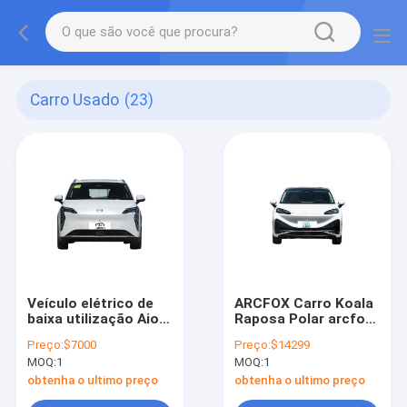
Carro Usado
(23)
Veículo elétrico de
ARCFOX Carro Koala
baixa utilização Aion
Raposa Polar arcfox
Y com apoio da
Koala Adulto China
Preço:
$7000
Preço:
$14299
empresa estatal e
Veículo Elétrico Novo
MOQ:
1
MOQ:
1
serviço pós-venda
garantido
obtenha o ultimo preço
obtenha o ultimo preço