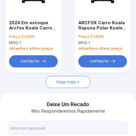
Quem Somos
Fábrica
2024 Em estoque
ARCFOX Carro Koala
Arcfox Koala Carro
Raposa Polar Koala
Controle de Qualidade
Elétrico Arcfox KALA
2024 2023 Adultos
Preço:
$14299
Preço:
$14299
EV kaloa Veículos de
China Novo Veículo
MOQ:
1
MOQ:
1
Nova Energia
Elétrico Preço de
Fale Conosco
Vendas Mãe Carro
obtenha o ultimo preço
obtenha o ultimo preço
Pedir um orçamento
contacto
contacto
Veja mais
carro elétrico do byd
carro de toyota
Deixe Um Recado
Nós Responderemos Rapidamente
Carro Chery
Carro elétrico Lixiang