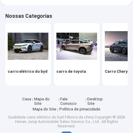
Nossas Categorias
carro elétrico do byd
carro de toyota
Carro Chery
Casa
Mapa do
Fale
Desktop
Site
Conosco
Site
Mapa do Site
Política de privacidade
Qualidade
carro elétrico do byd
Fábrica da china.Copyright © 2026
Henan Junqi Automobile Sales Service Co., Ltd.. All Rights
Reserved.